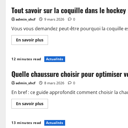
le
Tout savoir sur la coquille dans le hockey
cross
hockey
sur
admin_shcf
9 mars 2026
0
glace
:
règles
Vous vous demandez peut-être pourquoi la coquille est
et
avantages
En
En savoir plus
savoir
plus
sur
Tout
12 minutes read
Actualités
savoir
sur
la
Quelle chaussure choisir pour optimiser 
coquille
dans
le
admin_shcf
8 mars 2026
0
hockey
sur
glace
En bref : ce guide approfondit comment choisir la ch
et
son
En
En savoir plus
importance
savoir
plus
sur
Quelle
13 minutes read
Actualités
chaussure
choisir