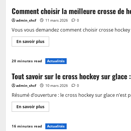
le
prix
Comment choisir la meilleure crosse de h
de
l’équipement
de
admin_shcf
11 mars 2026
0
hockey
sur
glace
Vous vous demandez comment choisir crosse hockey po
en
2025
En
En savoir plus
?
savoir
plus
sur
Comment
20 minutes read
Actualités
choisir
la
meilleure
Tout savoir sur le cross hockey sur glace 
crosse
de
hockey
admin_shcf
10 mars 2026
0
professionnel
pour
votre
Résumé d’ouverture : le cross hockey sur glace n’est p
jeu
En
En savoir plus
savoir
plus
sur
Tout
16 minutes read
Actualités
savoir
sur