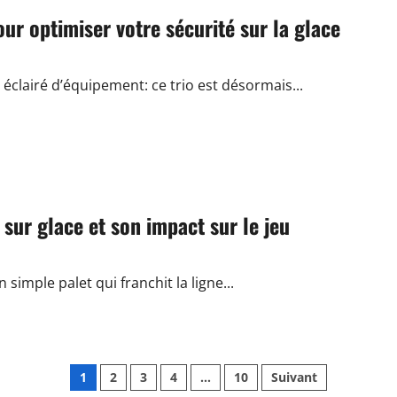
ur optimiser votre sécurité sur la glace
 éclairé d’équipement: ce trio est désormais...
sur glace et son impact sur le jeu
simple palet qui franchit la ligne...
Pagination
1
2
3
4
…
10
Suivant