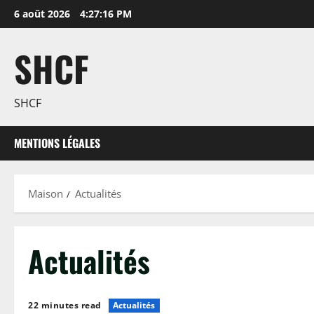
Passer
6 août 2026
4:27:17 PM
au
contenu
SHCF
SHCF
MENTIONS LÉGALES
Maison
Actualités
Actualités
22 minutes read
Actualités