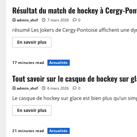
pour
Résultat du match de hockey à Cergy-Pont
optimiser
votre
performance
admin_shcf
7 mars 2026
0
en
hockey
sur
résumé Les Jokers de Cergy-Pontoise affichent une dyn
gazon
En
En savoir plus
savoir
plus
sur
Résultat
17 minutes read
Actualités
du
match
de
Tout savoir sur le casque de hockey sur gl
hockey
à
Cergy-
admin_shcf
6 mars 2026
0
Pontoise
:
analyse
Le casque de hockey sur glace est bien plus qu’un simpl
et
performance
En
En savoir plus
savoir
plus
sur
Tout
21 minutes read
Actualités
savoir
sur