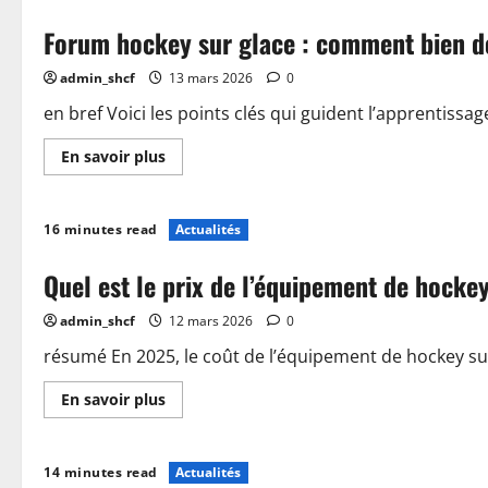
Forum hockey sur glace : comment bien d
admin_shcf
13 mars 2026
0
en bref Voici les points clés qui guident l’apprentissa
En
En savoir plus
savoir
plus
sur
Forum
16 minutes read
Actualités
hockey
sur
glace
Quel est le prix de l’équipement de hocke
:
comment
bien
admin_shcf
12 mars 2026
0
débuter
et
échanger
résumé En 2025, le coût de l’équipement de hockey sur 
avec
la
En
En savoir plus
communauté
savoir
plus
sur
Quel
14 minutes read
Actualités
est