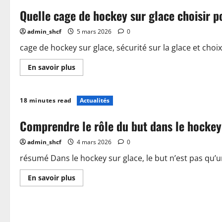
le
Quelle cage de hockey sur glace choisir po
casque
de
hockey
admin_shcf
5 mars 2026
0
sur
glace
:
cage de hockey sur glace, sécurité sur la glace et choix
guide
complet
En
En savoir plus
et
savoir
conseils
plus
sur
Quelle
18 minutes read
Actualités
cage
de
hockey
Comprendre le rôle du but dans le hockey 
sur
glace
choisir
admin_shcf
4 mars 2026
0
pour
optimiser
votre
résumé Dans le hockey sur glace, le but n’est pas qu’un 
sécurité
sur
En
En savoir plus
la
savoir
glace
plus
sur
Comprendre
le
rôle