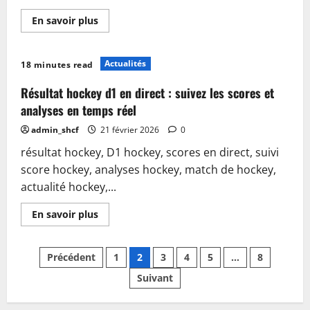
En
En savoir plus
savoir
plus
sur
Comment
Actualités
18 minutes read
choisir
le
sac
Résultat hockey d1 en direct : suivez les scores et
de
hockey
analyses en temps réel
sur
glace
admin_shcf
21 février 2026
0
idéal
pour
résultat hockey, D1 hockey, scores en direct, suivi
vos
matchs
score hockey, analyses hockey, match de hockey,
actualité hockey,...
En
En savoir plus
savoir
plus
sur
Pagination
Résultat
Précédent
1
2
3
4
5
…
8
hockey
d1
Suivant
des
en
direct
: