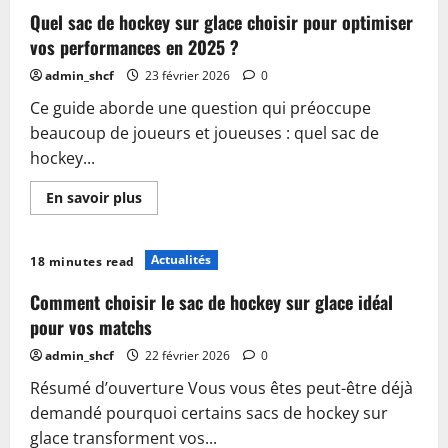
de
hockey
Quel sac de hockey sur glace choisir pour optimiser
choisir
pour
vos performances en 2025 ?
protéger
efficacement
admin_shcf
23 février 2026
0
votre
équipement
Ce guide aborde une question qui préoccupe
en
2025
beaucoup de joueurs et joueuses : quel sac de
hockey...
En
En savoir plus
savoir
plus
sur
Quel
Actualités
18 minutes read
sac
de
hockey
Comment choisir le sac de hockey sur glace idéal
sur
glace
pour vos matchs
choisir
pour
admin_shcf
22 février 2026
0
optimiser
vos
Résumé d’ouverture Vous vous êtes peut-être déjà
performances
en
demandé pourquoi certains sacs de hockey sur
2025
?
glace transforment vos...