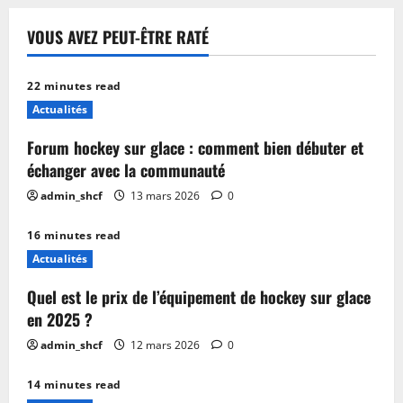
publications
suivez
les
scores
VOUS AVEZ PEUT-ÊTRE RATÉ
et
analyses
en
temps
22 minutes read
réel
Actualités
Forum hockey sur glace : comment bien débuter et
échanger avec la communauté
admin_shcf
13 mars 2026
0
16 minutes read
Actualités
Quel est le prix de l’équipement de hockey sur glace
en 2025 ?
admin_shcf
12 mars 2026
0
14 minutes read