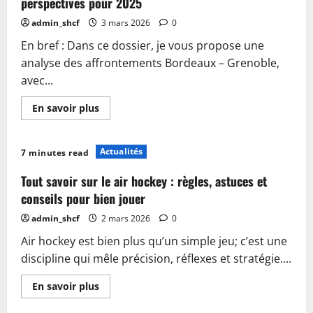
perspectives pour 2025
admin_shcf
3 mars 2026
0
En bref : Dans ce dossier, je vous propose une
analyse des affrontements Bordeaux – Grenoble,
avec...
En
En savoir plus
savoir
plus
sur
Bordeaux
Actualités
7 minutes read
grenoble
hockey
:
Tout savoir sur le air hockey : règles, astuces et
analyse
du
conseils pour bien jouer
match
et
admin_shcf
2 mars 2026
0
perspectives
pour
Air hockey est bien plus qu’un simple jeu; c’est une
2025
discipline qui mêle précision, réflexes et stratégie....
En
En savoir plus
savoir
plus