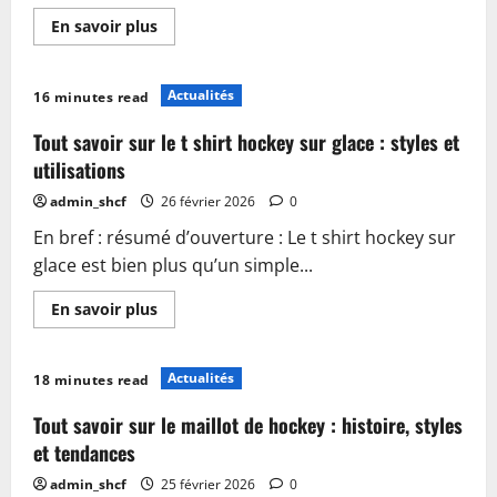
En
En savoir plus
savoir
plus
sur
Guide
Actualités
16 minutes read
complet
pour
choisir
Tout savoir sur le t shirt hockey sur glace : styles et
une
table
utilisations
de
jeu
admin_shcf
26 février 2026
0
de
hockey
En bref : résumé d’ouverture : Le t shirt hockey sur
glace est bien plus qu’un simple...
En
En savoir plus
savoir
plus
sur
Tout
Actualités
18 minutes read
savoir
sur
le
Tout savoir sur le maillot de hockey : histoire, styles
t
shirt
et tendances
hockey
sur
admin_shcf
25 février 2026
0
glace