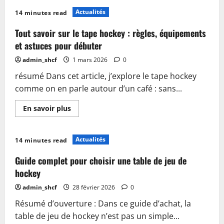
sur
Tout
Actualités
14 minutes read
savoir
sur
le
Tout savoir sur le tape hockey : règles, équipements
air
hockey
et astuces pour débuter
:
règles,
admin_shcf
1 mars 2026
0
astuces
et
résumé Dans cet article, j’explore le tape hockey
conseils
pour
comme on en parle autour d’un café : sans...
bien
jouer
En
En savoir plus
savoir
plus
sur
Tout
Actualités
14 minutes read
savoir
sur
le
Guide complet pour choisir une table de jeu de
tape
hockey
hockey
:
règles,
admin_shcf
28 février 2026
0
équipements
et
Résumé d’ouverture : Dans ce guide d’achat, la
astuces
pour
table de jeu de hockey n’est pas un simple...
débuter