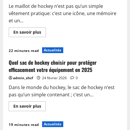
:
Le maillot de hockey n’est pas qu’un simple
styles
et
vêtement pratique: c’est une icône, une mémoire
utilisations
et un...
En
En savoir plus
savoir
plus
sur
Tout
Actualités
22 minutes read
savoir
sur
le
Quel sac de hockey choisir pour protéger
maillot
de
efficacement votre équipement en 2025
hockey
:
admin_shcf
24 février 2026
0
histoire,
styles
Dans le monde du hockey, le sac de hockey n’est
et
tendances
pas qu’un simple contenant ; c’est un...
En
En savoir plus
savoir
plus
sur
Quel
Actualités
19 minutes read
sac