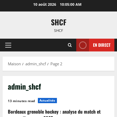
Passer
10 août 2026
10:05:00 AM
au
contenu
SHCF
SHCF
EN DIRECT
Menu
principal
Maison
admin_shcf
Page 2
admin_shcf
Actualités
13 minutes read
Bordeaux grenoble hockey : analyse du match et