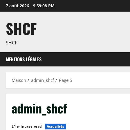
Passer
7 août 2026
9:59:09 PM
au
contenu
SHCF
SHCF
MENTIONS LÉGALES
Maison
admin_shcf
Page 5
admin_shcf
21 minutes read
Actualités