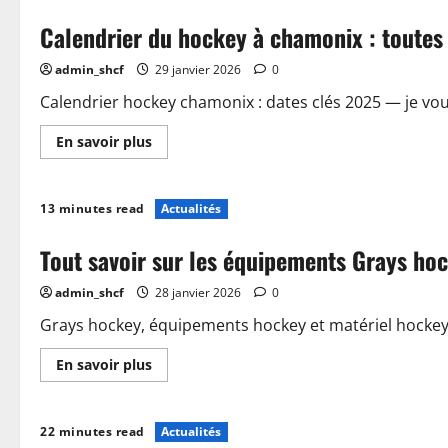
essentielles
pour
Calendrier du hockey à chamonix : toutes 
bien
débuter
au
admin_shcf
29 janvier 2026
0
hockey
Calendrier hockey chamonix : dates clés 2025 — je vou
En
En savoir plus
savoir
plus
sur
Calendrier
13 minutes read
Actualités
du
hockey
à
Tout savoir sur les équipements Grays hoc
chamonix
:
toutes
admin_shcf
28 janvier 2026
0
les
dates
clés
Grays hockey, équipements hockey et matériel hockey : 
pour
2025
En
En savoir plus
savoir
plus
sur
Tout
22 minutes read
Actualités
savoir
sur