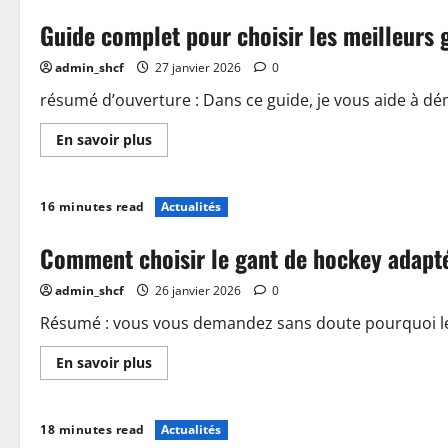
les
Guide complet pour choisir les meilleurs 
équipements
Grays
hockey
admin_shcf
27 janvier 2026
0
pour
améliorer
votre
résumé d’ouverture : Dans ce guide, je vous aide à dém
jeu
En
En savoir plus
savoir
plus
sur
Guide
16 minutes read
Actualités
complet
pour
choisir
Comment choisir le gant de hockey adapt
les
meilleurs
gants
admin_shcf
26 janvier 2026
0
de
hockey
Résumé : vous vous demandez sans doute pourquoi le 
En
En savoir plus
savoir
plus
sur
Comment
18 minutes read
Actualités
choisir
le