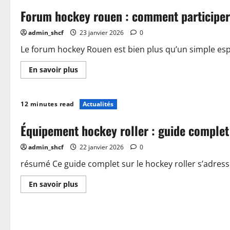
avantages
Forum hockey rouen : comment participer 
d’une
gaine
pour
admin_shcf
23 janvier 2026
0
le
hockey
roller
Le forum hockey Rouen est bien plus qu’un simple esp
en
2025
En
En savoir plus
?
savoir
plus
sur
Forum
12 minutes read
Actualités
hockey
rouen
:
Équipement hockey roller : guide complet 
comment
participer
et
admin_shcf
22 janvier 2026
0
profiter
des
échanges
résumé Ce guide complet sur le hockey roller s’adresse
entre
passionnés
En
En savoir plus
savoir
plus
sur
Équipement
hockey
roller