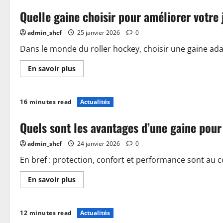
gant
Quelle gaine choisir pour améliorer votre 
de
hockey
adapté
admin_shcf
25 janvier 2026
0
pour
améliorer
votre
Dans le monde du roller hockey, choisir une gaine adap
performance
En
En savoir plus
savoir
plus
sur
Quelle
16 minutes read
Actualités
gaine
choisir
pour
Quels sont les avantages d’une gaine pour
améliorer
votre
jeu
admin_shcf
24 janvier 2026
0
en
roller
hockey
En bref : protection, confort et performance sont au cœ
En
En savoir plus
savoir
plus
sur
Quels
12 minutes read
Actualités
sont
les