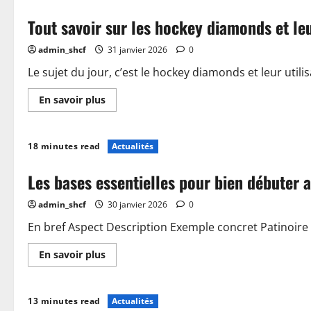
Tout savoir sur les hockey diamonds et leu
admin_shcf
31 janvier 2026
0
Le sujet du jour, c’est le hockey diamonds et leur utilis
En
En savoir plus
savoir
plus
sur
Tout
18 minutes read
Actualités
savoir
sur
les
Les bases essentielles pour bien débuter 
hockey
diamonds
et
admin_shcf
30 janvier 2026
0
leur
utilisation
En bref Aspect Description Exemple concret Patinoire 
En
En savoir plus
savoir
plus
sur
Les
13 minutes read
Actualités
bases