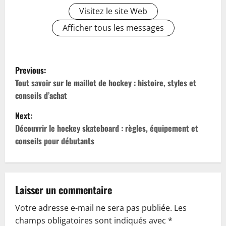
Visitez le site Web
Afficher tous les messages
P
Previous:
o
Tout savoir sur le maillot de hockey : histoire, styles et
conseils d’achat
s
Next:
t
Découvrir le hockey skateboard : règles, équipement et
conseils pour débutants
n
a
v
Laisser un commentaire
Votre adresse e-mail ne sera pas publiée.
Les
i
champs obligatoires sont indiqués avec
*