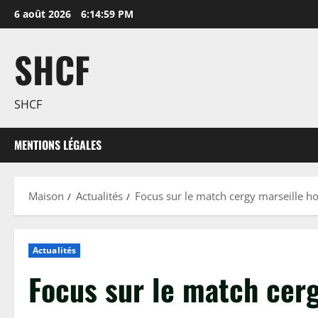
Passer
6 août 2026
6:15:00 PM
au
contenu
SHCF
SHCF
MENTIONS LÉGALES
Maison
Actualités
Focus sur le match cergy marseille h
Actualités
Focus sur le match cer