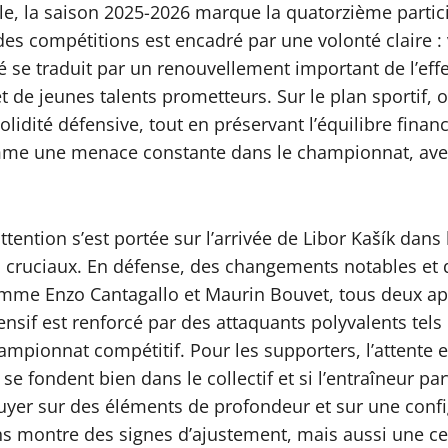
le, la saison 2025-2026 marque la quatorzième particip
des compétitions est encadré par une volonté claire :
té se traduit par un renouvellement important de l’effe
et de jeunes talents prometteurs. Sur le plan sporti
solidité défensive, tout en préservant l’équilibre finan
omme une menace constante dans le championnat, avec
tention s’est portée sur l’arrivée de Libor Kašík dans 
ts cruciaux. En défense, des changements notables et
comme Enzo Cantagallo et Maurin Bouvet, tous deux ap
fensif est renforcé par des attaquants polyvalents te
mpionnat compétitif. Pour les supporters, l’attente e
 se fondent bien dans le collectif et si l’entraîneur 
yer sur des éléments de profondeur et sur une config
hs montre des signes d’ajustement, mais aussi une cer