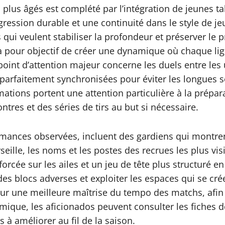
plus âgés est complété par l’intégration de jeunes ta
ression durable et une continuité dans le style de jeu.
 qui veulent stabiliser la profondeur et préserver le p
s a pour objectif de créer une dynamique où chaque li
point d’attention majeur concerne les duels entre les
e parfaitement synchronisées pour éviter les longues 
tions portent une attention particulière à la prépara
tres et des séries de tirs au but si nécessaire.
ormances observées, incluent des gardiens qui montren
eille, les noms et les postes des recrues les plus vis
rcée sur les ailes et un jeu de tête plus structuré en z
des blocs adverses et exploiter les espaces qui se crée
t sur une meilleure maîtrise du tempo des matchs, af
ique, les aficionados peuvent consulter les fiches des
à améliorer au fil de la saison.