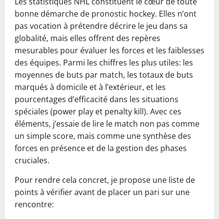
Les statistiques NHL constituent le cœur de toute
bonne démarche de pronostic hockey. Elles n’ont
pas vocation à prétendre décrire le jeu dans sa
globalité, mais elles offrent des repères
mesurables pour évaluer les forces et les faiblesses
des équipes. Parmi les chiffres les plus utiles: les
moyennes de buts par match, les totaux de buts
marqués à domicile et à l’extérieur, et les
pourcentages d’efficacité dans les situations
spéciales (power play et penalty kill). Avec ces
éléments, j’essaie de lire le match non pas comme
un simple score, mais comme une synthèse des
forces en présence et de la gestion des phases
cruciales.
Pour rendre cela concret, je propose une liste de
points à vérifier avant de placer un pari sur une
rencontre: