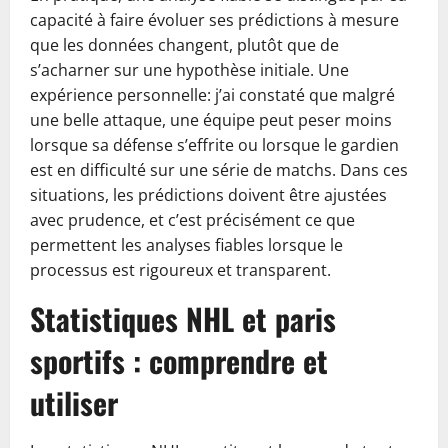
capacité à faire évoluer ses prédictions à mesure
que les données changent, plutôt que de
s’acharner sur une hypothèse initiale. Une
expérience personnelle: j’ai constaté que malgré
une belle attaque, une équipe peut peser moins
lorsque sa défense s’effrite ou lorsque le gardien
est en difficulté sur une série de matchs. Dans ces
situations, les prédictions doivent être ajustées
avec prudence, et c’est précisément ce que
permettent les analyses fiables lorsque le
processus est rigoureux et transparent.
Statistiques NHL et paris
sportifs : comprendre et
utiliser