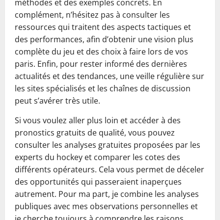
méthodes et des exemples concrets. En
complément, n’hésitez pas à consulter les
ressources qui traitent des aspects tactiques et
des performances, afin d’obtenir une vision plus
complète du jeu et des choix à faire lors de vos
paris. Enfin, pour rester informé des dernières
actualités et des tendances, une veille régulière sur
les sites spécialisés et les chaînes de discussion
peut s’avérer très utile.
Si vous voulez aller plus loin et accéder à des
pronostics gratuits de qualité, vous pouvez
consulter les analyses gratuites proposées par les
experts du hockey et comparer les cotes des
différents opérateurs. Cela vous permet de déceler
des opportunités qui passeraient inaperçues
autrement. Pour ma part, je combine les analyses
publiques avec mes observations personnelles et
je cherche toujours à comprendre les raisons