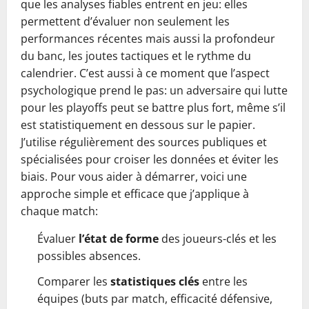
que les analyses fiables entrent en jeu: elles
permettent d’évaluer non seulement les
performances récentes mais aussi la profondeur
du banc, les joutes tactiques et le rythme du
calendrier. C’est aussi à ce moment que l’aspect
psychologique prend le pas: un adversaire qui lutte
pour les playoffs peut se battre plus fort, même s’il
est statistiquement en dessous sur le papier.
J’utilise régulièrement des sources publiques et
spécialisées pour croiser les données et éviter les
biais. Pour vous aider à démarrer, voici une
approche simple et efficace que j’applique à
chaque match:
Évaluer
l’état de forme
des joueurs-clés et les
possibles absences.
Comparer les
statistiques clés
entre les
équipes (buts par match, efficacité défensive,