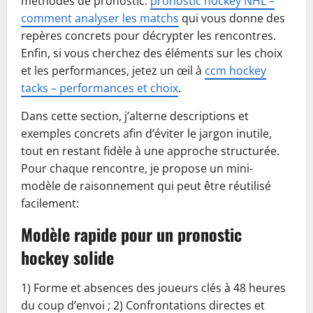
méthodes de pronostic:
pronostic hockey NHL –
comment analyser les matchs
qui vous donne des
repères concrets pour décrypter les rencontres.
Enfin, si vous cherchez des éléments sur les choix
et les performances, jetez un œil à
ccm hockey
tacks – performances et choix
.
Dans cette section, j’alterne descriptions et
exemples concrets afin d’éviter le jargon inutile,
tout en restant fidèle à une approche structurée.
Pour chaque rencontre, je propose un mini-
modèle de raisonnement qui peut être réutilisé
facilement:
Modèle rapide pour un pronostic
hockey solide
1) Forme et absences des joueurs clés à 48 heures
du coup d’envoi ; 2) Confrontations directes et