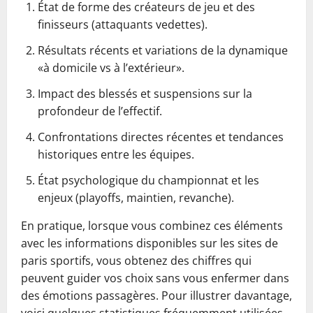
État de forme des créateurs de jeu et des
finisseurs (attaquants vedettes).
Résultats récents et variations de la dynamique
«à domicile vs à l’extérieur».
Impact des blessés et suspensions sur la
profondeur de l’effectif.
Confrontations directes récentes et tendances
historiques entre les équipes.
État psychologique du championnat et les
enjeux (playoffs, maintien, revanche).
En pratique, lorsque vous combinez ces éléments
avec les informations disponibles sur les sites de
paris sportifs, vous obtenez des chiffres qui
peuvent guider vos choix sans vous enfermer dans
des émotions passagères. Pour illustrer davantage,