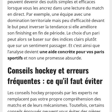
peuvent devenir des outils simples et efficaces
lorsque vous les ancrez dans une lecture du match
en direct. Par exemple, une équipe avec une
domination territoriale mais peu d’efficacité devant
le but peut inverser la tendance si elle améliore
son finishing en fin de période. Le choix d’un pari
peut alors se baser sur des indices clairs plutôt
que sur un sentiment passager. Et c’est ainsi que
l’analyse devient
une aide concrète pour vos paris
sportifs
et non une promesse absurde.
Conseils hockey et erreurs
fréquentes : ce qu’il faut éviter
Les conseils hockey proposés par les experts ne
remplacent pas votre propre compréhension des
matchs et de leurs mécanismes. Toutefois, certains
conseils éprouvés peuvent vous éviter des pièges