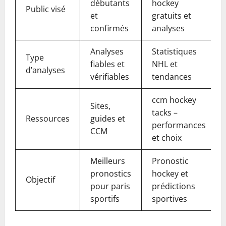
débutants
hockey
Public visé
et
gratuits et
confirmés
analyses
Analyses
Statistiques
Type
fiables et
NHL et
d’analyses
vérifiables
tendances
ccm hockey
Sites,
tacks –
Ressources
guides et
performances
CCM
et choix
Meilleurs
Pronostic
pronostics
hockey et
Objectif
pour paris
prédictions
sportifs
sportives