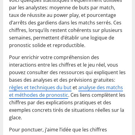
voici quelques statistiques fréquemment utilisées
par les analystes: moyenne de buts par match,
taux de réussite au power play, et pourcentage
d’arrêts des gardiens dans les matchs serrés. Ces
chiffres, lorsqu’ils restent cohérents sur plusieurs
semaines, permettent d’établir une logique de
pronostic solide et reproductible.
Pour enrichir votre compréhension des
interactions entre les chiffres et le jeu réel, vous
pouvez consulter des ressources qui expliquent les
bases des analyses et des prévisions gratuites:
règles et techniques du but
et
analyse des matchs
et méthodes de pronostic
. Ces liens complètent les
chiffres par des explications pratiques et des
exemples concrets tirés de situations réelles sur la
glace.
Pour ponctuer, j’aime l’idée que les chiffres