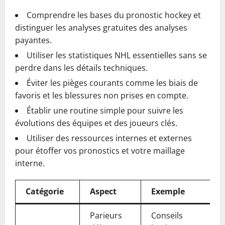
Comprendre les bases du pronostic hockey et
distinguer les analyses gratuites des analyses
payantes.
Utiliser les statistiques NHL essentielles sans se
perdre dans les détails techniques.
Éviter les pièges courants comme les biais de
favoris et les blessures non prises en compte.
Établir une routine simple pour suivre les
évolutions des équipes et des joueurs clés.
Utiliser des ressources internes et externes
pour étoffer vos pronostics et votre maillage
interne.
Catégorie
Aspect
Exemple
Parieurs
Conseils