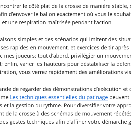
t rencontrer le côté plat de la crosse de manière stabl
 afin d’envoyer le ballon exactement où vous le souhait
 une respiration maîtrisée pendant l’action.
sons simples et des scénarios qui imitent des situat
ses rapides en mouvement, et exercices de tir après u
vec mes joueurs: tout d’abord, privilégier un mouvemen
ct; enfin, varier les hauteurs pour déstabiliser la déf
tration, vous verrez rapidement des améliorations visi
mande de regarder des démonstrations d’exécution et d
omme
Les techniques essentielles du patinage
peuvent p
s et la gestion du rythme. Pour diversifier votre app
t de la crosse à des schémas de mouvement répétés et
ge des gestes techniques afin d’affiner votre démarche 