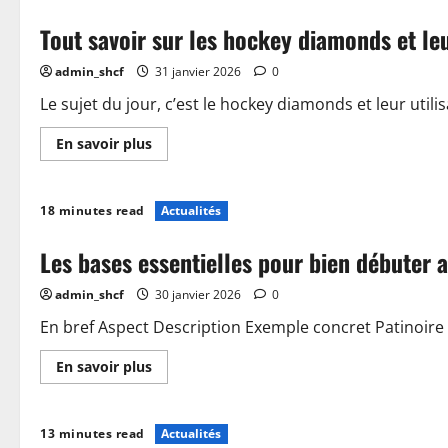
Tout savoir sur les hockey diamonds et leu
admin_shcf
31 janvier 2026
0
Le sujet du jour, c’est le hockey diamonds et leur utilis
En
En savoir plus
savoir
plus
sur
Tout
18 minutes read
Actualités
savoir
sur
les
Les bases essentielles pour bien débuter 
hockey
diamonds
et
admin_shcf
30 janvier 2026
0
leur
utilisation
En bref Aspect Description Exemple concret Patinoire 
En
En savoir plus
savoir
plus
sur
Les
13 minutes read
Actualités
bases