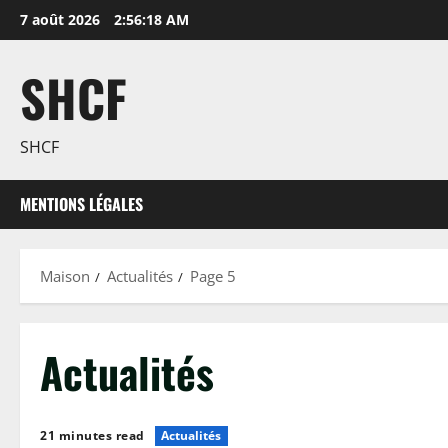
Passer
7 août 2026
2:56:19 AM
au
contenu
SHCF
SHCF
MENTIONS LÉGALES
Maison
Actualités
Page 5
Actualités
21 minutes read
Actualités