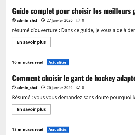
les
Guide complet pour choisir les meilleurs 
équipements
Grays
hockey
admin_shcf
27 janvier 2026
0
pour
améliorer
votre
résumé d’ouverture : Dans ce guide, je vous aide à dém
jeu
En
En savoir plus
savoir
plus
sur
Guide
16 minutes read
Actualités
complet
pour
choisir
Comment choisir le gant de hockey adapt
les
meilleurs
gants
admin_shcf
26 janvier 2026
0
de
hockey
Résumé : vous vous demandez sans doute pourquoi le 
En
En savoir plus
savoir
plus
sur
Comment
18 minutes read
Actualités
choisir
le