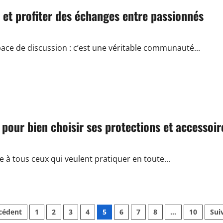
et profiter des échanges entre passionnés
ace de discussion : c’est une véritable communauté...
pour bien choisir ses protections et accessoir
 à tous ceux qui veulent pratiquer en toute...
gination
cédent
1
2
3
4
5
6
7
8
…
10
Sui