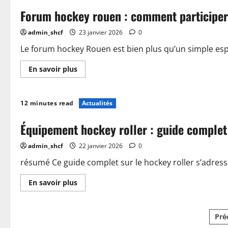
avantages
Forum hockey rouen : comment participer 
d’une
gaine
pour
admin_shcf
23 janvier 2026
0
le
hockey
roller
Le forum hockey Rouen est bien plus qu’un simple esp
en
2025
En
En savoir plus
?
savoir
plus
sur
Forum
12 minutes read
Actualités
hockey
rouen
:
Équipement hockey roller : guide complet 
comment
participer
et
admin_shcf
22 janvier 2026
0
profiter
des
échanges
résumé Ce guide complet sur le hockey roller s’adresse
entre
passionnés
En
En savoir plus
savoir
plus
sur
Équipement
Pa
Pré
hockey
roller