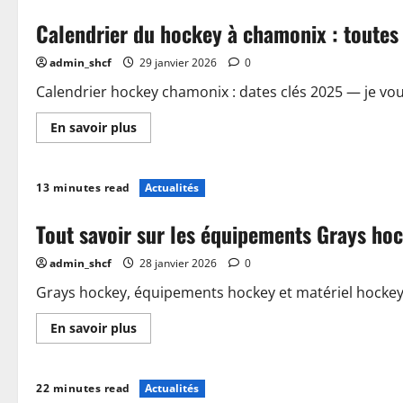
essentielles
pour
Calendrier du hockey à chamonix : toutes 
bien
débuter
au
admin_shcf
29 janvier 2026
0
hockey
Calendrier hockey chamonix : dates clés 2025 — je vou
En
En savoir plus
savoir
plus
sur
Calendrier
13 minutes read
Actualités
du
hockey
à
Tout savoir sur les équipements Grays hoc
chamonix
:
toutes
admin_shcf
28 janvier 2026
0
les
dates
clés
Grays hockey, équipements hockey et matériel hockey : 
pour
2025
En
En savoir plus
savoir
plus
sur
Tout
22 minutes read
Actualités
savoir
sur