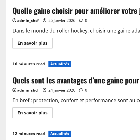
gant
Quelle gaine choisir pour améliorer votre 
de
hockey
adapté
admin_shcf
25 janvier 2026
0
pour
améliorer
votre
Dans le monde du roller hockey, choisir une gaine adap
performance
En
En savoir plus
savoir
plus
sur
Quelle
16 minutes read
Actualités
gaine
choisir
pour
Quels sont les avantages d’une gaine pour
améliorer
votre
jeu
admin_shcf
24 janvier 2026
0
en
roller
hockey
En bref : protection, confort et performance sont au cœ
En
En savoir plus
savoir
plus
sur
Quels
12 minutes read
Actualités
sont
les