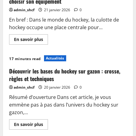
choisir son équipement
admin_shcf
21 janvier 2026
0
En bref : Dans le monde du hockey, la culotte de
hockey occupe une place centrale pour...
En
En savoir plus
savoir
plus
sur
Tout
Actualités
17 minutes read
savoir
sur
la
Découvrir les bases du hockey sur gazon : crosse,
culotte
de
règles et techniques
hockey
pour
admin_shcf
20 janvier 2026
0
bien
choisir
Résumé d’ouverture Dans cet article, je vous
son
équipement
emmène pas à pas dans l’univers du hockey sur
gazon,...
En
En savoir plus
savoir
plus