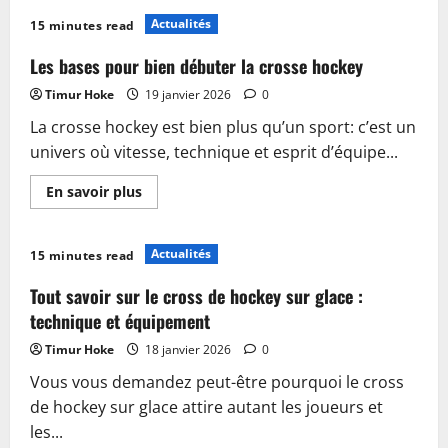
sur
Découvrir
Actualités
15 minutes read
les
bases
du
Les bases pour bien débuter la crosse hockey
hockey
sur
Timur Hoke
19 janvier 2026
0
gazon
:
La crosse hockey est bien plus qu’un sport: c’est un
crosse,
règles
univers où vitesse, technique et esprit d’équipe...
et
techniques
En
En savoir plus
savoir
plus
sur
Les
Actualités
15 minutes read
bases
pour
bien
Tout savoir sur le cross de hockey sur glace :
débuter
la
technique et équipement
crosse
hockey
Timur Hoke
18 janvier 2026
0
Vous vous demandez peut-être pourquoi le cross
de hockey sur glace attire autant les joueurs et
les...