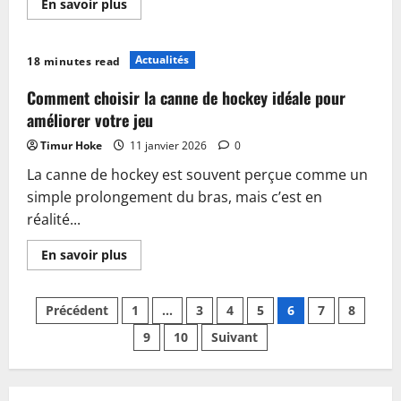
En
En savoir plus
savoir
plus
sur
Choisir
Actualités
18 minutes read
un
casque
de
Comment choisir la canne de hockey idéale pour
hockey
gardien
améliorer votre jeu
adapté
pour
Timur Hoke
11 janvier 2026
0
optimiser
sa
La canne de hockey est souvent perçue comme un
protection
et
simple prolongement du bras, mais c’est en
sa
performance
réalité...
En
En savoir plus
savoir
plus
sur
Pagination
Comment
Précédent
1
…
3
4
5
6
7
8
choisir
la
9
10
Suivant
des
canne
de
hockey
publications
idéale
pour