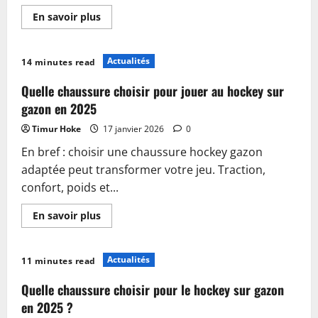
En
En savoir plus
savoir
plus
sur
Tout
Actualités
14 minutes read
savoir
sur
le
Quelle chaussure choisir pour jouer au hockey sur
cross
de
gazon en 2025
hockey
sur
Timur Hoke
17 janvier 2026
0
glace
:
En bref : choisir une chaussure hockey gazon
technique
et
adaptée peut transformer votre jeu. Traction,
équipement
confort, poids et...
En
En savoir plus
savoir
plus
sur
Quelle
Actualités
11 minutes read
chaussure
choisir
pour
Quelle chaussure choisir pour le hockey sur gazon
jouer
au
en 2025 ?
hockey