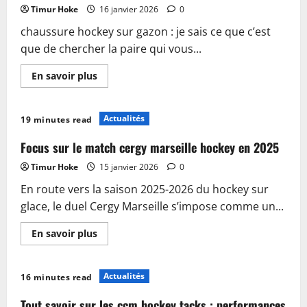
sur
Timur Hoke
16 janvier 2026
0
gazon
en
chaussure hockey sur gazon : je sais ce que c’est
2025
que de chercher la paire qui vous...
En
En savoir plus
savoir
plus
sur
Quelle
Actualités
19 minutes read
chaussure
choisir
pour
Focus sur le match cergy marseille hockey en 2025
le
hockey
Timur Hoke
15 janvier 2026
0
sur
gazon
En route vers la saison 2025-2026 du hockey sur
en
2025
glace, le duel Cergy Marseille s’impose comme un...
?
En
En savoir plus
savoir
plus
sur
Focus
Actualités
16 minutes read
sur
le
match
Tout savoir sur les ccm hockey tacks : performances