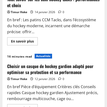
cergy
marseille
et choix
hockey
en
Timur Hoke
14 janvier 2026
0
2025
En bref : Les patins CCM Tacks, dans l’écosystème
du hockey moderne, incarnent une démarche
précise: offrir...
En
En savoir plus
savoir
plus
sur
Tout
Actualités
16 minutes read
savoir
sur
les
Choisir un casque de hockey gardien adapté pour
ccm
hockey
optimiser sa protection et sa performance
tacks
:
Timur Hoke
12 janvier 2026
0
performances
et
En bref Pièce d’équipement Critères clés Conseils
choix
rapides Casque hockey gardien Ajustement précis,
rembourrage multicouche, cage ou...