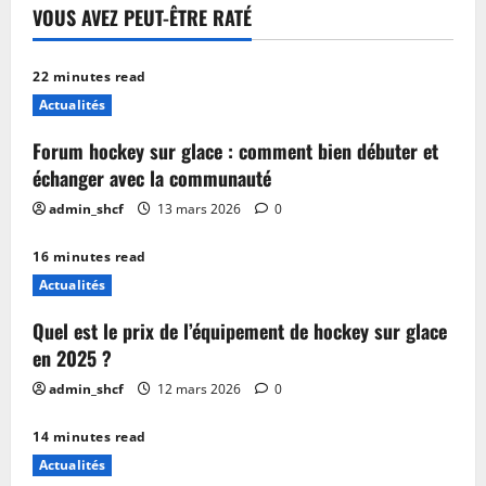
améliorer
VOUS AVEZ PEUT-ÊTRE RATÉ
votre
jeu
22 minutes read
Actualités
Forum hockey sur glace : comment bien débuter et
échanger avec la communauté
admin_shcf
13 mars 2026
0
16 minutes read
Actualités
Quel est le prix de l’équipement de hockey sur glace
en 2025 ?
admin_shcf
12 mars 2026
0
14 minutes read
Actualités