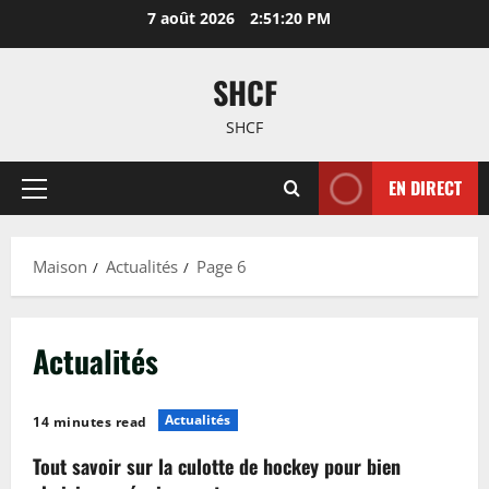
Passer
7 août 2026
2:51:20 PM
au
contenu
SHCF
SHCF
EN DIRECT
Menu
principal
Maison
Actualités
Page 6
Actualités
Actualités
14 minutes read
Tout savoir sur la culotte de hockey pour bien