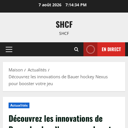
Passer
7 août 2026
7:14:35 PM
au
contenu
SHCF
SHCF
EN DIRECT
Menu
principal
Maison
Actualités
Découvrez les innovations de Bauer hockey Nexus
pour booster votre jeu
Actualités
Découvrez les innovations de