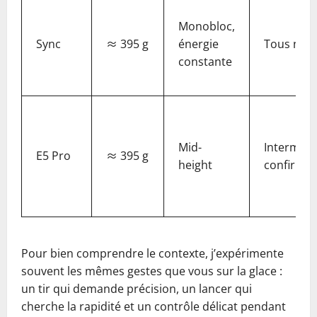
Monobloc,
Sync
≈ 395 g
énergie
Tous nive
constante
Mid-
Intermédi
E5 Pro
≈ 395 g
height
confirmé
Pour bien comprendre le contexte, j’expérimente
souvent les mêmes gestes que vous sur la glace :
un tir qui demande précision, un lancer qui
cherche la rapidité et un contrôle délicat pendant