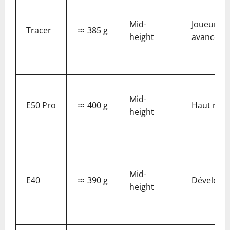
Mid-
Joueurs
Tracer
≈ 385 g
height
avancés
Mid-
E50 Pro
≈ 400 g
Haut nive
height
Mid-
E40
≈ 390 g
Développ
height