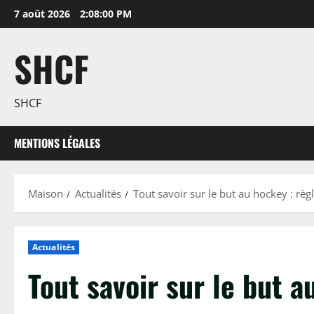
Passer
7 août 2026
2:08:01 PM
au
contenu
SHCF
SHCF
MENTIONS LÉGALES
Maison
Actualités
Tout savoir sur le but au hockey : règ
Actualités
Tout savoir sur le but 