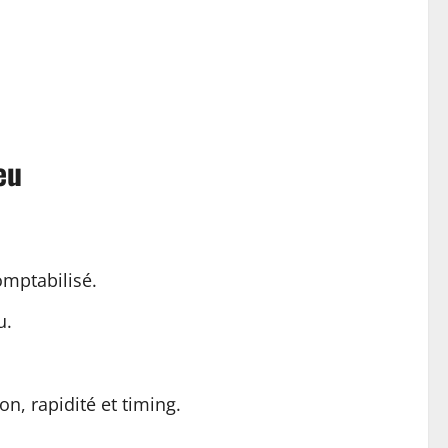
eu
omptabilisé.
u.
on, rapidité et timing.