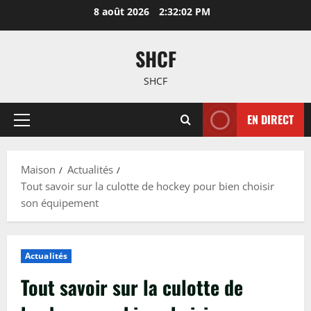
Passer
8 août 2026
2:32:03 PM
au
contenu
SHCF
SHCF
EN DIRECT
Menu
principal
Maison
Actualités
Tout savoir sur la culotte de hockey pour bien choisir
son équipement
Actualités
Tout savoir sur la culotte de