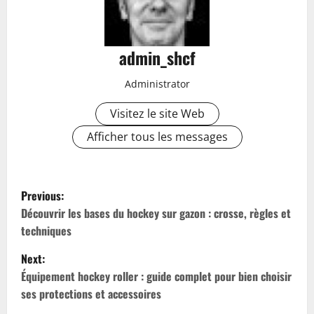
admin_shcf
Administrator
Visitez le site Web
Afficher tous les messages
P
Previous:
o
Découvrir les bases du hockey sur gazon : crosse, règles et
techniques
s
Next:
t
Équipement hockey roller : guide complet pour bien choisir
ses protections et accessoires
n