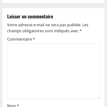
a
v
Laisser un commentaire
Votre adresse e-mail ne sera pas publiée.
Les
i
champs obligatoires sont indiqués avec
*
g
Commentaire
*
a
t
i
o
n
Nom
*